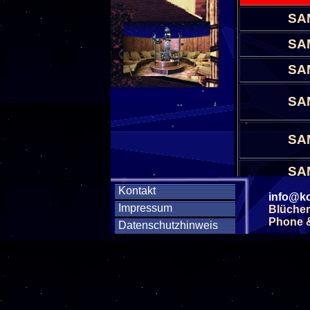
SA
SA
SA
SA
SA
SA
Kontakt
SA
info@ko
Impressum
Blücher
Phone & 
Datenschutzhinweis
SA
SA
SA