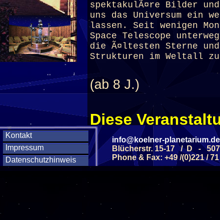
spektakulÃ¤re Bilder und
uns das Universum ein we
lassen. Seit wenigen Mon
Space Telescope unterweg
die Ã¤ltesten Sterne und
Strukturen im Weltall z
(ab 8 J.)
Diese Veranstaltu
Klicken Sie Hier
f
Kontakt
info@koelner-planetarium.de
Impressum
Blücherstr. 15-17 / D - 50
Phone & Fax: +49 /(0)221 / 71
Datenschutzhinweis
Diese Veranstalt
Wochentag