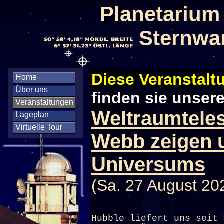
Planetarium
Sternwa
Diese Veranstaltu
Home
Über uns
finden sie unser
Veranstaltungen
Weltraumtele
Lageplan
Virtuelle Tour
Webb zeigen u
Universums
(Sa. 27 August 20
Hubble liefert uns seit 