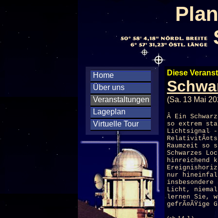
Plan
Diese Veranst
Home
Schwar
Über uns
Veranstaltungen
(Sa. 13 Mai 20
Lageplan
Â Ein Schwarz
Virtuelle Tour
so extrem sta
Lichtsignal -
RelativitÃ¤ts
Raumzeit so s
Schwarzes Loc
hinreichend k
Ereignishoriz
nur hineinfal
insbesondere 
Licht, niemal
lernen Sie, w
gefrÃ¤ÃŸige G