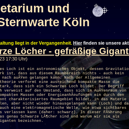
etarium und
Sternwarte Köln
altung liegt in der Vergangenheit.
Hier
finden sie unsere ak
ze Löcher - gefräßige Gigant
23 17:30 Uhr)
es Loch ist ein astronomisches Objekt, dessen Gravitatio
rk ist, dass aus diesem Raumbereich nichts - auch kein
 nach auÃŸen gelangen kann. Nach der Allgemeinen
theorie verformt eine ausreichend kompakte Masse die
tark, dass sich ein Schwarzes Loch bildet. Der Begriff
h verweist auf den Umstand, dass sich im AuÃŸenraum von
ompakten Massen oder EnergieanhÃ¤ufungen ein durch den
ont charakterisiertes Raumgebiet bildet, in das Materie
len, aber nicht wieder hinausgelangen kann (Loch) und da
auch eine elektromagnetische Welle, wie etwa sichtbares
s verlassen kann (daher: schwarz). In dieser FÃ¼hrung
as genau Schwarze LÃ¶cher sind und warum wir sie als
iganten bezeichnen.