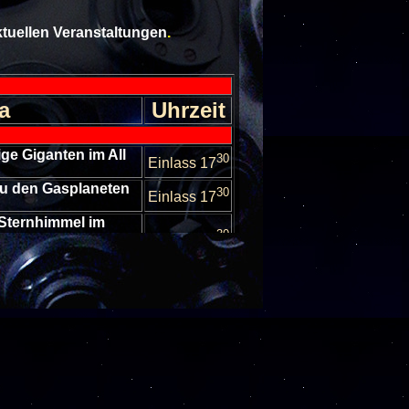
aktuellen Veranstaltungen
.
a
Uhrzeit
ge Giganten im All
30
Einlass 17
 zu den Gasplaneten
30
Einlass 17
 Sternhimmel im
30
er
Einlass 17
 Sternhimmel im
30
er
Einlass 17
rnhimmel im Oktober
30
Einlass 17
rnhimmel im Oktober
30
Einlass 17
 Sternhimmel im
30
er
Einlass 17