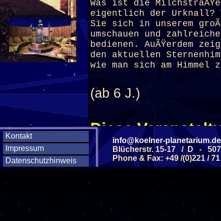
Was ist die MilchstraÃŸe
eigentlich der Urknall? 
Sie sich in unserem groÃ
umschauen und zahlreiche
bedienen. AuÃŸerdem zei
den aktuellen Sternenhim
wie man sich am Himmel z
(ab 6 J.)
Diese Veranstaltu
Kontakt
info@koelner-planetarium.de
Klicken Sie Hier
f
Impressum
Blücherstr. 15-17 / D - 50
Phone & Fax: +49 /(0)221 / 71
Datenschutzhinweis
Diese Veranstalt
Wochentag