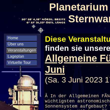
Planetarium
Sternwa
Diese Veranstaltu
Home
Über uns
finden sie unser
Veranstaltungen
Allgemeine F
Lageplan
Virtuelle Tour
Juni
(Sa. 3 Juni 2023 1
Â In der Allgemeinen FÃ¼
wichtigsten astronomisch
Sonnensystem aufgebaut? 