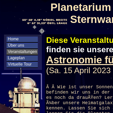
Planetarium
Sternwa
Diese Veranstaltu
Home
Über uns
finden sie unser
Veranstaltungen
Astronomie für
Lageplan
Virtuelle Tour
(Sa. 15 April 2023
Â Â Wie ist unser Sonnen
befinden wir uns in der 
es noch da drauÃŸen? Ler
Ã¼ber unsere Heimatgalax
kennen. Lassen Sie sich 