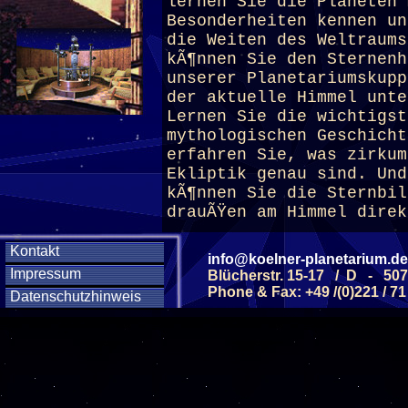
lernen Sie die Planeten 
Besonderheiten kennen un
die Weiten des Weltraums
kÃ¶nnen Sie den Sternenh
unserer
Planetarium
skupp
der aktuelle Himmel unte
Lernen Sie die wichtigst
mythologischen Geschicht
erfahren Sie, was zirkum
Ekliptik genau sind. Und
kÃ¶nnen Sie die Sternbil
drauÃŸen am Himmel direk
Kontakt
(ab 6 J.)
info@koelner-planetarium.de
Impressum
Blücherstr. 15-17 / D - 50
Phone & Fax: +49 /(0)221 / 71
Datenschutzhinweis
Diese Veranstaltu
Klicken Sie Hier
f