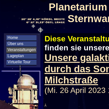
Planetarium
Sternwa
Diese Veranstaltu
Home
Über uns
finden sie unser
Veranstaltungen
Unsere galakt
Lageplan
Virtuelle Tour
durch das So
Milchstraße
(Mi. 26 April 2023
Â