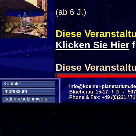
(ab 6 J.)
Diese Veranstaltu
Klicken Sie Hier
f
Diese Veranstalt
Kontakt
Wochentag
info@koelner-planetarium.de
Impressum
Blücherstr. 15-17 / D - 50
Phone & Fax: +49 /(0)221 / 71
Datenschutzhinweis
SAMSTAG
12
SAMSTAG
26
SAMSTAG
28