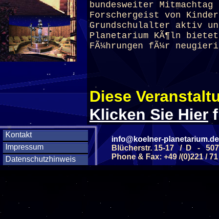
bundesweiter Mitmachtag 
Forschergeist von Kinder
Grundschulalter aktiv un
Planetarium
KÃ¶ln bietet
FÃ¼hrungen fÃ¼r neugieri
Diese Veranstaltu
Klicken Sie Hier
f
Kontakt
info@koelner-planetarium.de
Diese Veranstalt
Impressum
Blücherstr. 15-17 / D - 50
Phone & Fax: +49 /(0)221 / 71
Datenschutzhinweis
Wochentag
SAMSTAG
31