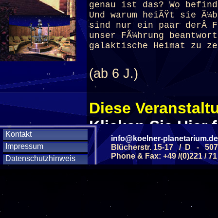
genau ist das? Wo befind
Und warum heiÃŸt sie Ã¼b
sind nur ein paar derÂ F
unser FÃ¼hrung beantwort
galaktische Heimat zu ze
(ab 6 J.)
Diese Veranstaltu
Klicken Sie Hier
f
Kontakt
info@koelner-planetarium.de
Impressum
Blücherstr. 15-17 / D - 50
Phone & Fax: +49 /(0)221 / 71
Diese Veranstalt
Datenschutzhinweis
Wochentag
SAMSTAG
12