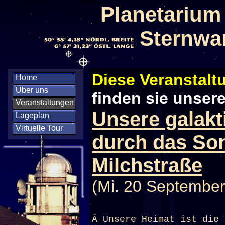
Planetarium
Sternwa
Diese Veranstaltu
Home
Über uns
finden sie unser
Veranstaltungen
Unsere galakt
Lageplan
Virtuelle Tour
durch das So
Milchstraße
(Mi. 20 September
Â Unsere Heimat ist die 