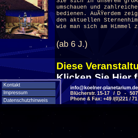
Sie sich in unserem groÃ
umschauen und zahlreiche
bedienen. AuÃŸerdem zei
den aktuellen Sternenhim
wie man sich am Himmel z
(ab 6 J.)
Diese Veranstaltu
Klicken Sie Hier
f
Kontakt
info@koelner-planetarium.de
Impressum
Blücherstr. 15-17 / D - 50
Diese Veranstalt
Phone & Fax: +49 /(0)221 / 71
Datenschutzhinweis
Wochentag