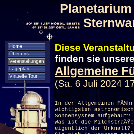
Planetarium
Sternwa
Diese Veranstaltu
Home
Über uns
finden sie unser
Veranstaltungen
Allgemeine Fü
Lageplan
Virtuelle Tour
(Sa. 6 Juli 2024 1
In der Allgemeinen FÃ¼hr
wichtigsten astronomisch
Sonnensystem aufgebaut? 
Was ist die MilchstraÃŸe
eigentlich der Urknall? 