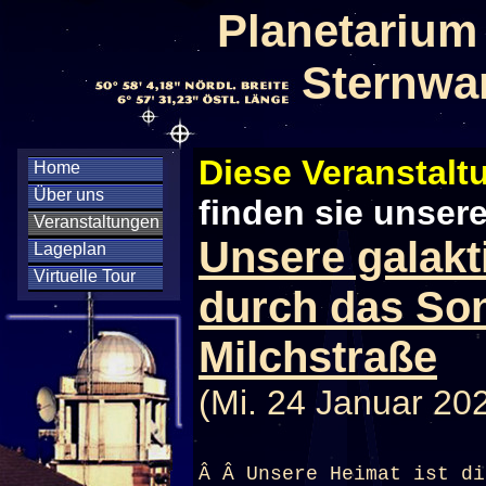
Planetarium
Sternwa
Diese Veranstaltu
Home
Über uns
finden sie unser
Veranstaltungen
Unsere galakt
Lageplan
Virtuelle Tour
durch das So
Milchstraße
(Mi. 24 Januar 20
Â Â Unsere Heimat ist di