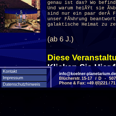
genau ist das? Wo befind
Und warum heiÃŸt sie Ã¼b
sind nur ein paar derÂ F
unser FÃ¼hrung beantwort
galaktische Heimat zu ze
(ab 6 J.)
Diese Veranstaltu
Klicken Sie Hier
f
Kontakt
info@koelner-planetarium.de
Impressum
Blücherstr. 15-17 / D - 50
Phone & Fax: +49 /(0)221 / 71
Diese Veranstalt
Datenschutzhinweis
Wochentag
SAMSTAG
12