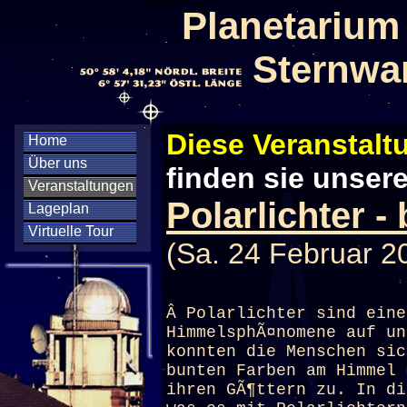
Planetarium
Sternwa
Diese Veranstaltu
Home
Über uns
finden sie unser
Veranstaltungen
Polarlichter -
Lageplan
Virtuelle Tour
(Sa. 24 Februar 2
Â Polarlichter sind eine
HimmelsphÃ¤nomene auf un
konnten die Menschen sic
bunten Farben am Himmel 
ihren GÃ¶ttern zu. In di