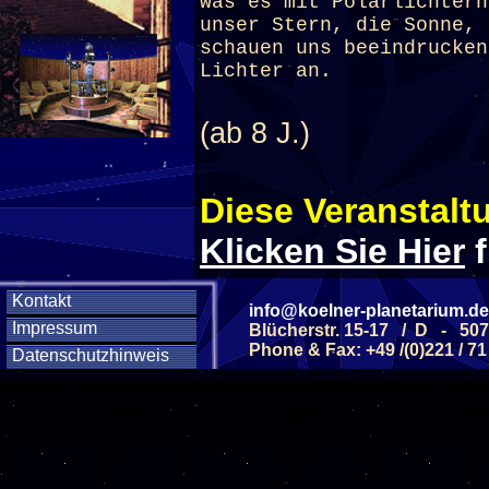
was es mit Polarlichtern
unser Stern, die Sonne, 
schauen uns beeindrucken
Lichter an.
(ab 8 J.)
Diese Veranstaltu
Klicken Sie Hier
f
Kontakt
info@koelner-planetarium.de
Diese Veranstalt
Impressum
Blücherstr. 15-17 / D - 50
Phone & Fax: +49 /(0)221 / 71
Datenschutzhinweis
Wochentag
SAMSTAG
14