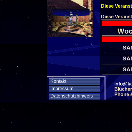
Diese Veranst
Diese Veranst
Woc
SA
SA
SA
Kontakt
SA
info@ko
Impressum
Blücher
Phone & 
Datenschutzhinweis
SA