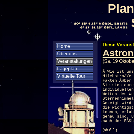
Plan
Diese Veranst
Home
Astron
Über uns
Veranstaltungen
(Sa. 19 Oktobe
Lageplan
Â Wie ist uns
Virtuelle Tour
MilchstraÃŸe 
Fakten Ã¼ber 
Sie sich durc
individuellen
Weiten des We
Sternenhimme
Gezeigt wird 
die wichtigst
kennen, erfah
genau sind. U
nach der FÃ¼h
(ab 6 J.)