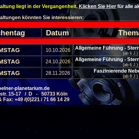
altung liegt in der Vergangenheit.
Klicken Sie Hier
für alle 
altungen könnten Sie interessieren:
hentag
Datum
Them
Allgemeine Führung - Ste
MSTAG
10.10.2026
(ab 6 J.)
Allgemeine Führung - Ste
MSTAG
24.10.2026
(ab 6 J.)
Faszinierende Nebe
MSTAG
28.11.2026
(ab 8 J.)
Allgemeine Führung -
MSTAG
05.09.2026
Septemb
elner-planetarium.de
(ab 6 J.)
str. 15-17 / D - 50733 Köln
Fax: +49 /(0)221 / 71 66 14 29
Galaxien - Sterneni
MSTAG
12.09.2026
(ab 8 J.)
Alle Veranstaltungen
Alle Veranstaltungs B