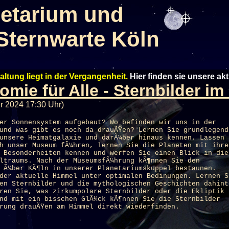
etarium und
Sternwarte Köln
altung liegt in der Vergangenheit.
Hier
finden sie unsere ak
omie für Alle - Sternbilder i
r 2024 17:30 Uhr)
er Sonnensystem aufgebaut? Wo befinden wir uns in der
und was gibt es noch da drauÃŸen? Lernen Sie grundlegend
unsere Heimatgalaxie und darÃ¼ber hinaus kennen. Lassen
h unser Museum fÃ¼hren, lernen Sie die Planeten mit ihre
 Besonderheiten kennen und werfen Sie einen Blick in die
ltraums. Nach der MuseumsfÃ¼hrung kÃ¶nnen Sie den
l Ã¼ber KÃ¶ln in unserer
Planetarium
skuppel bestaunen.
der aktuelle Himmel unter optimalen Bedinungen. Lernen S
en Sternbilder und die mythologischen Geschichten dahint
ren Sie, was zirkumpolare Sternbilder oder die Ekliptik
nd mit ein bisschen GlÃ¼ck kÃ¶nnen Sie die Sternbilder
rung drauÃŸen am Himmel direkt wiederfinden.