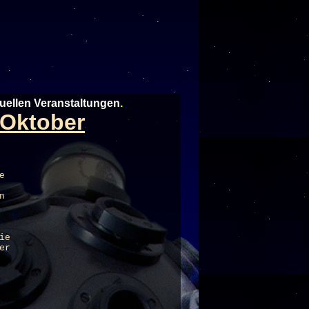
tuellen Veranstaltungen
.
m Oktober
e
n
ie
er