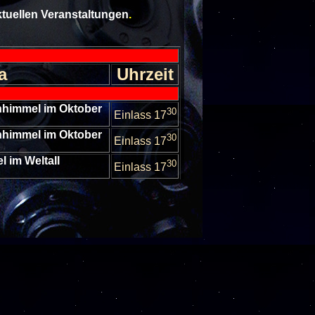
aktuellen Veranstaltungen
.
a
Uhrzeit
rnhimmel im Oktober
30
Einlass 17
rnhimmel im Oktober
30
Einlass 17
l im Weltall
30
Einlass 17
 Sternhimmel im
30
er
Einlass 17
nseln im All
30
Einlass 17
escheibungen