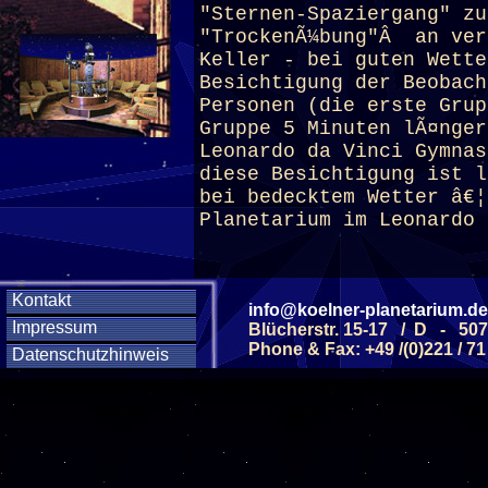
"Sternen-Spaziergang" zu
"TrockenÃ¼bung"Â an ver
Keller - bei guten Wette
Besichtigung der Beobach
Personen (die erste Grup
Gruppe 5 Minuten lÃ¤nge
Leonardo da Vinci Gymnas
diese Besichtigung ist l
bei bedecktem Wetter â€¦
Planetarium
im Leonardo 
Kontakt
info@koelner-planetarium.de
Diese Veranstaltu
Impressum
Blücherstr. 15-17 / D - 50
Phone & Fax: +49 /(0)221 / 71
Datenschutzhinweis
Klicken Sie Hier
f
Diese Veranstalt