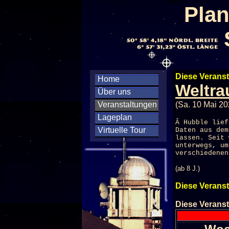
Plan
Diese Veranst
Home
Weltra
Über uns
Veranstaltungen
(Sa. 10 Mai 20
Lageplan
Â Hubble lief
Virtuelle Tour
Daten aus dem
lassen. Seit 
unterwegs, um
verschiedene
(ab 8 J.)
Diese Veranst
Diese Veranst