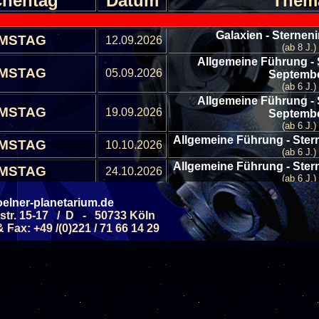
hentag
Datum
Them
Galaxien - Sterneni
MSTAG
12.09.2026
(ab 8 J.)
Allgemeine Führung -
MSTAG
05.09.2026
Septemb
(ab 6 J.)
Allgemeine Führung -
MSTAG
19.09.2026
Septemb
(ab 6 J.)
Allgemeine Führung - Ste
MSTAG
10.10.2026
(ab 6 J.)
Allgemeine Führung - Ste
MSTAG
24.10.2026
(ab 6 J.)
Allgemeine Führung -
elner-planetarium.de
MSTAG
07.11.2026
Novemb
str. 15-17 / D - 50733 Köln
(ab 6 J.)
Fax: +49 /(0)221 / 71 66 14 29
Allgemeine Führung -
MSTAG
21.11.2026
Novemb
(ab 6 J.)
Allgemeine Führung -
MSTAG
05.12.2026
Dezemb
(ab 6 J.)