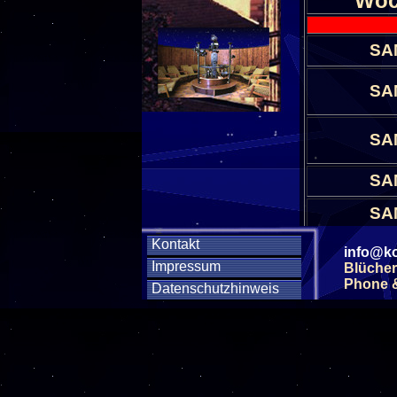
Woc
SA
SA
SA
SA
SA
Kontakt
info@ko
SA
Impressum
Blücher
Phone & 
Datenschutzhinweis
SA
SA