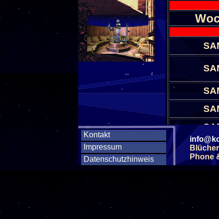
Woc
SA
SA
SA
SA
SA
Kontakt
info@ko
Impressum
Blücher
SA
Phone & 
Datenschutzhinweis
SA
SA
SA