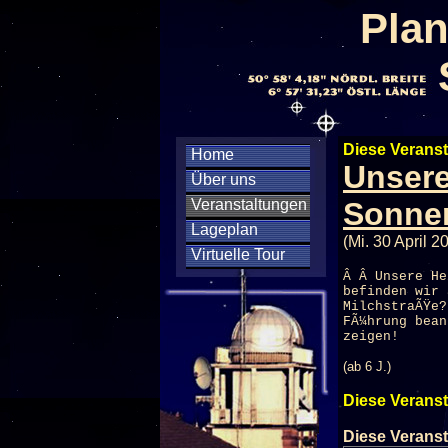
Plan
Diese Veranst
Home
Unsere
Über uns
Veranstaltungen
Sonnen
Lageplan
(Mi. 30 April 2
Virtuelle Tour
Â Â Unsere He
befinden wir 
MilchstraÃŸe?
FÃ¼hrung bean
zeigen!
(ab 6 J.)
Diese Veranst
Diese Veranst