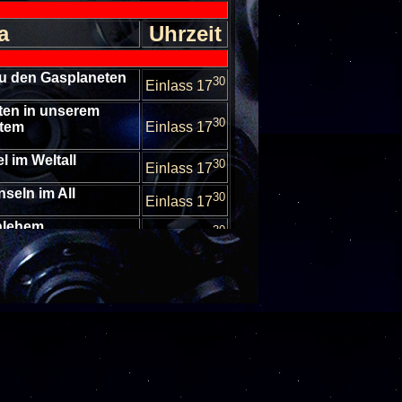
a
Uhrzeit
 zu den Gasplaneten
30
Einlass 17
ten in unserem
30
stem
Einlass 17
l im Weltall
30
Einlass 17
nseln im All
30
Einlass 17
thlehem
30
Einlass 17
Sternhimmel im
30
er
Einlass 17
Sternhimmel im
30
er
Einlass 17
nhimmel im Oktober
30
Einlass 17
nhimmel im Oktober
30
Einlass 17