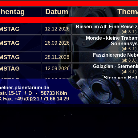
hentag
Datum
Them
Riesen im All: Eine Reise
MSTAG
12.12.2026
(ab 8 J.)
Monde - kleine Traban
MSTAG
26.09.2026
Sonnensy
(ab 6 J.)
Faszinierende Nebe
MSTAG
28.11.2026
(ab 8 J.)
Galaxien - Sterneni
MSTAG
12.09.2026
(ab 8 J.)
Stern von Be
MSTAG
19.12.2026
(ab 8 J.)
elner-planetarium.de
Allgemeine Führung - 
str. 15-17 / D - 50733 Köln
MSTAG
05.09.2026
Septemb
Fax: +49 /(0)221 / 71 66 14 29
(ab 6 J.)
Allgemeine Führung - 
MSTAG
19.09.2026
Septemb
(ab 6 J.)
Allgemeine Führung - Ster
MSTAG
10.10.2026
(ab 6 J.)
Allgemeine Führung - Ster
MSTAG
24.10.2026