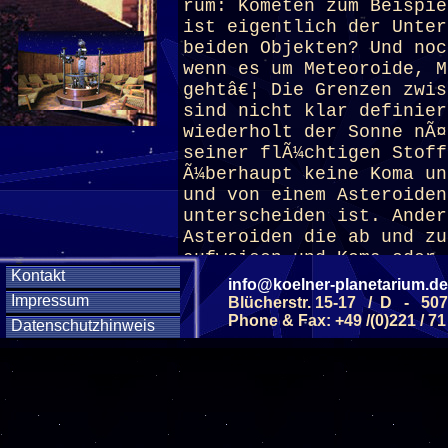
rum: Kometen zum Beispie
ist eigentlich der Unter
beiden Objekten? Und noc
wenn es um Meteoroide, M
gehtâ€¦ Die Grenzen zwis
sind nicht klar definier
wiederholt der Sonne nÃ¤
seiner flÃ¼chtigen Stoff
Ã¼berhaupt keine Koma un
und von einem Asteroiden
unterscheiden ist. Ander
Asteroiden die ab und zu
aufweisen und Koma oder 
Kontakt
dieser FÃ¼hrung lernen S
info@koelner-planetarium.de
verschiedenen HimmelskÃ¶
Impressum
Blücherstr. 15-17 / D - 50
FÃ¼hrung:Â 1. Teil Die 
Phone & Fax: +49 /(0)221 / 71
Datenschutzhinweis
HÃ¤lften aufgeteilt. Bei
FÃ¼hrungâ€œ fÃ¼hren Sie 
durch das Museum und Sie
Exponate wie Planeten, G
LÃ¶cher anschauen. Bei d
lauschen Sie alternativ 