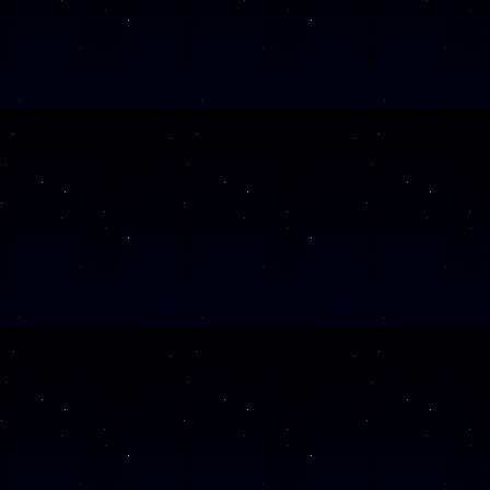
Vortragsraum.Â 2. Teil 
gehen Sie runter in das
Mitarbeitende Ihnen den 
Ã¼ber KÃ¶ln prÃ¤sentiert
projizieren. Dieser Teil
Minuten.Â Je nach Besuc
in zwei Gruppen aufgetei
Gruppe im Museum anfÃ¤ng
startet die FÃ¼hrung im
nach der FÃ¼hrung haben 
selbst im Museum umzusch
MuseumsfÃ¼hrung oder Vor
PrÃ¤sentation Sternenhim
(ab 8 J.)
Diese Veranstaltu
Klicken Sie Hier
f