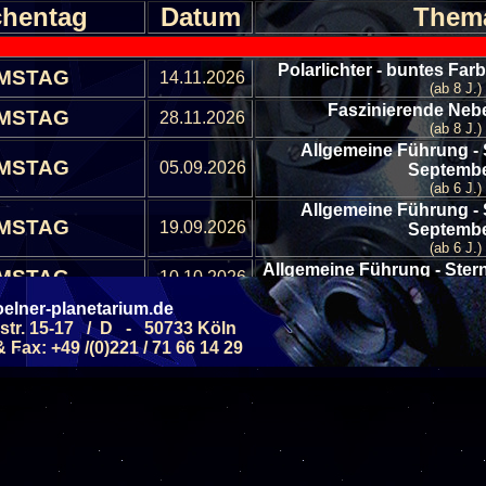
hentag
Datum
Them
Polarlichter - buntes Far
MSTAG
14.11.2026
(ab 8 J.)
Faszinierende Nebe
MSTAG
28.11.2026
(ab 8 J.)
Allgemeine Führung -
MSTAG
05.09.2026
Septemb
(ab 6 J.)
Allgemeine Führung -
MSTAG
19.09.2026
Septemb
(ab 6 J.)
Allgemeine Führung - Ste
MSTAG
10.10.2026
(ab 6 J.)
elner-planetarium.de
Allgemeine Führung - Ste
MSTAG
24.10.2026
str. 15-17 / D - 50733 Köln
(ab 6 J.)
Fax: +49 /(0)221 / 71 66 14 29
Allgemeine Führung -
MSTAG
07.11.2026
Novemb
(ab 6 J.)
Allgemeine Führung -
MSTAG
21.11.2026
Novemb
(ab 6 J.)
Allgemeine Führung -