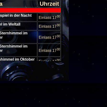
a
Uhrzeit
bspiel in der Nacht
30
Einlass 17
l im Weltall
30
Einlass 17
 Sternhimmel im
30
er
Einlass 17
 Sternhimmel im
30
er
Einlass 17
rnhimmel im Oktober
30
Einlass 17
rnhimmel im Oktober
30
Einlass 17
 Sternhimmel im
30
er
Einlass 17
 Sternhimmel im
30
er
Einlass 17
 Sternhimmel im
30