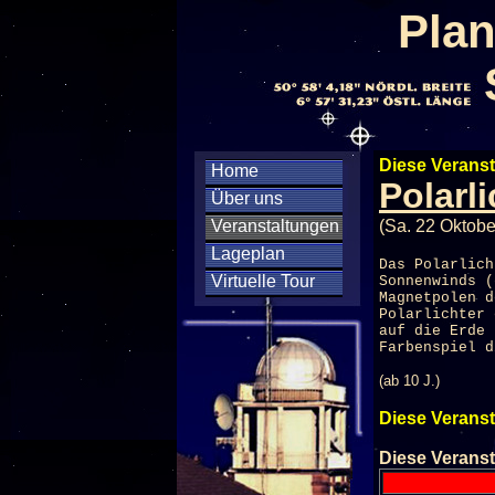
Plan
Diese Veranst
Home
Polarl
Über uns
Veranstaltungen
(Sa. 22 Oktobe
Lageplan
Das Polarlich
Virtuelle Tour
Sonnenwinds (
Magnetpolen d
Polarlichter 
auf die Erde 
Farbenspiel d
(ab 10 J.)
Diese Veranst
Diese Veranst