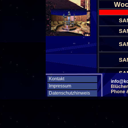
Woc
SA
SA
SA
SA
SA
Kontakt
info@ko
SA
Impressum
Blücher
Phone & 
Datenschutzhinweis
SA
SA