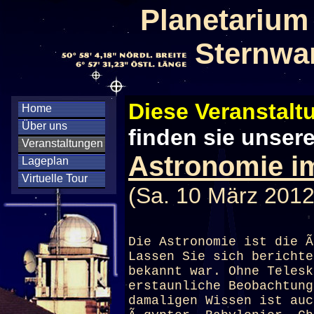
Planetarium
Sternwa
Diese Veranstaltu
Home
Über uns
finden sie unser
Veranstaltungen
Astronomie i
Lageplan
Virtuelle Tour
(Sa. 10 März 2012
Die Astronomie ist die Ã
Lassen Sie sich bericht
bekannt war. Ohne Telesk
erstaunliche Beobachtung
damaligen Wissen ist auc