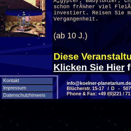
Ã„gypter, Babylonier, Ch
schon frÃ¼her viel FleiÃ
investiert. Reisen Sie m
Vergangenheit.
(ab 10 J.)
Diese Veranstaltu
Klicken Sie Hier
f
Kontakt
info@koelner-planetarium.de
Diese Veranstalt
Impressum
Blücherstr. 15-17 / D - 50
Phone & Fax: +49 /(0)221 / 71
Datenschutzhinweis
Wochentag
SAMSTAG
28