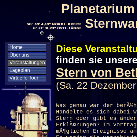
Planetarium
Sternwa
Diese Veranstaltu
Home
Über uns
finden sie unser
Veranstaltungen
Stern von Be
Lageplan
Virtuelle Tour
(Sa. 22 Dezember
Was genau war der berÃ¼h
Handelte es sich dabei w
Stern oder gibt es ander
ErklÃ¤rungen? Im Vortrag
mÃ¶glichen Ereignisse am