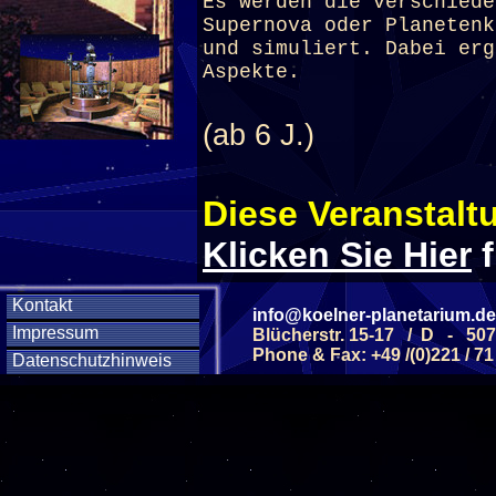
Es werden die verschiede
Supernova oder Planetenk
und simuliert. Dabei erg
Aspekte.
(ab 6 J.)
Diese Veranstaltu
Klicken Sie Hier
f
Kontakt
info@koelner-planetarium.de
Diese Veranstalt
Impressum
Blücherstr. 15-17 / D - 50
Phone & Fax: +49 /(0)221 / 71
Datenschutzhinweis
Wochentag
SAMSTAG
1