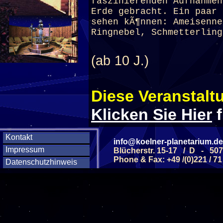
faszinierenden Aufnahmen
Erde gebracht. Ein paar 
sehen kÃ¶nnen: Ameisenne
Ringnebel, Schmetterling
(ab 10 J.)
Diese Veranstaltu
Klicken Sie Hier
f
Kontakt
info@koelner-planetarium.de
Diese Veranstalt
Impressum
Blücherstr. 15-17 / D - 50
Phone & Fax: +49 /(0)221 / 71
Datenschutzhinweis
Wochentag
SAMSTAG
28