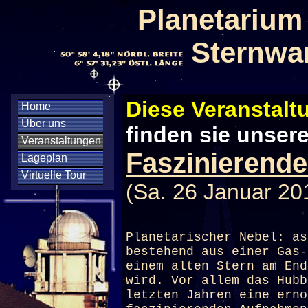
Planetarium
Sternwa
Diese Veranstaltu
Home
Über uns
finden sie unser
Veranstaltungen
Faszinierende
Lageplan
Virtuelle Tour
(Sa. 26 Januar 20
Planetarischer Nebel: as
bestehend aus einer Gas-
einem alten Stern am End
wird. Vor allem das Hubb
letzten Jahren eine erno