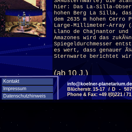
SÃ¼dsternwarte) die Stan
hier: Das La-Silla-Obser
hohen Berg La Silla, das
dem 2635 m hohen Cerro P
Large-Millimeter-Array (
Llano de Chajnantor und 
Amazones wird das zukÃ¼n
Spiegeldurchmesser entst
es wert, dass genauer Ã¼
Sternwarte berichtet wir
(ab 10 J.)
Kontakt
info@koelner-planetarium.de
Impressum
Blücherstr. 15-17 / D - 50
Diese Veranstaltu
Phone & Fax: +49 /(0)221 / 71
Datenschutzhinweis
Klicken Sie Hier
f
Diese Veranstalt