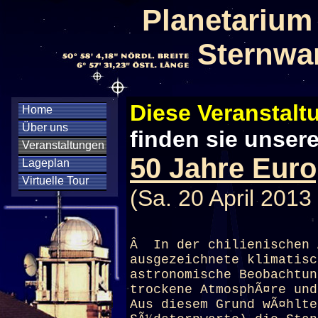
Planetarium
Sternwa
Diese Veranstaltu
Home
Über uns
finden sie unser
Veranstaltungen
50 Jahre Eur
Lageplan
Virtuelle Tour
(Sa. 20 April 2013
Â In der chilienischen 
ausgezeichnete klimatisc
astronomische Beobachtun
trockene AtmosphÃ¤re und
Aus diesem Grund wÃ¤hlte