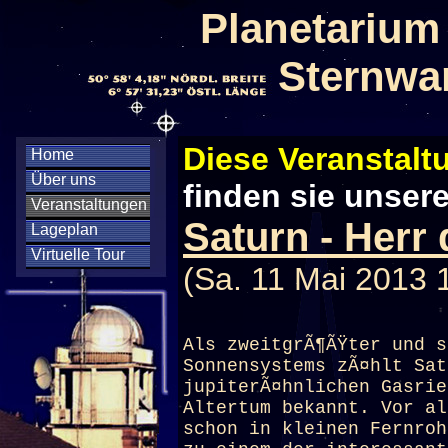
Planetarium
Sternwa
Diese Veranstaltu
Home
Über uns
finden sie unser
Veranstaltungen
Saturn - Herr
Lageplan
Virtuelle Tour
(Sa. 11 Mai 2013 
Als zweitgrÃ¶ÃŸter und s
Sonnensystems zÃ¤hlt Sat
jupiterÃ¤hnlichen Gasrie
Altertum bekannt. Vor al
schon in kleinen Fernroh