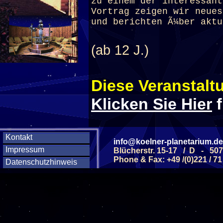
zu einem der interessant
Vortrag zeigen wir neues
und berichten Ã¼ber aktu
(ab 12 J.)
Diese Veranstaltu
Klicken Sie Hier
f
Diese Veranstalt
Kontakt
info@koelner-planetarium.de
Impressum
Blücherstr. 15-17 / D - 50
Phone & Fax: +49 /(0)221 / 71
Datenschutzhinweis
Wochentag
SAMSTAG
12
SAMSTAG
26