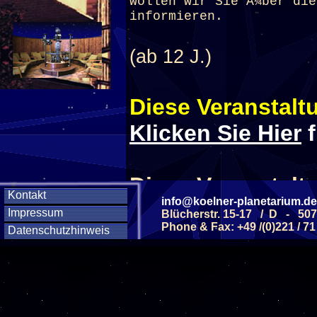
wollen wir Sie Ã¼ber die
informieren.
(ab 12 J.)
Diese Veranstaltu
Klicken Sie Hier
f
Diese Veranstalt
Kontakt
info@koelner-planetarium.de
Impressum
Blücherstr. 15-17 / D - 50
Wochentag
Phone & Fax: +49 /(0)221 / 71
Datenschutzhinweis
SAMSTAG
05
SAMSTAG
12