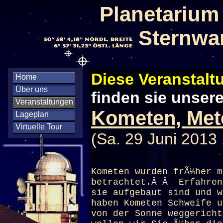
Planetarium
Sternwa
Diese Veranstaltu
Home
Über uns
finden sie unser
Veranstaltungen
Kometen, Mete
Lageplan
Virtuelle Tour
(Sa. 29 Juni 2013
Kometen wurden frÃ¼her m
betrachtet.Â Â Erfahren
sie aufgebaut sind und w
haben Kometen Schweife u
von der Sonne weggericht