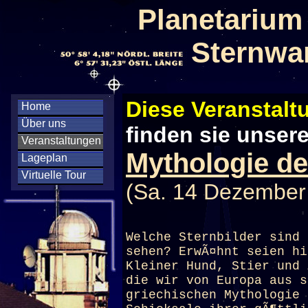
Planetarium
Sternwa
Diese Veranstaltu
Home
Über uns
finden sie unser
Veranstaltungen
Mythologie de
Lageplan
Virtuelle Tour
(Sa. 14 Dezember
Welche Sternbilder sind 
sehen? ErwÃ¤hnt seien hi
Kleiner Hund, Stier und 
die wir von Europa aus s
griechischen Mythologie 