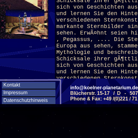
Schicksale ihrer gÃ¶ttli
sich von Geschichten aus
und lernen Sie den Hinte
verschiedenen Sternkonst
markante Sternbilder sin
sehen. ErwÃ¤hnt seien hi
, Pegassus, .... Die Ste
Europa aus sehen, stamme
Mythologie und beschrei
Schicksale ihrer gÃ¶ttli
sich von Geschichten aus
und lernen Sie den Hinte
verschiedenen Sternkonst
Kontakt
info@koelner-planetarium.de
Impressum
Blücherstr. 15-17 / D - 50
(ab 8 J.)
Phone & Fax: +49 /(0)221 / 71
Datenschutzhinweis
Diese Veranstaltu
Klicken Sie Hier
f