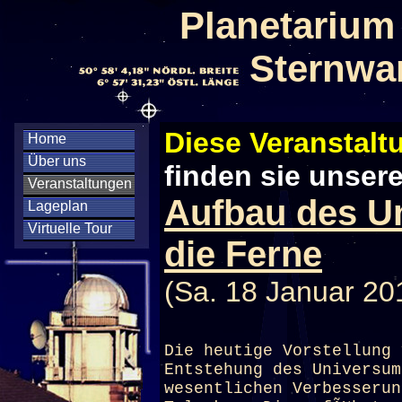
Planetarium
Sternwa
Diese Veranstaltu
Home
Über uns
finden sie unser
Veranstaltungen
Aufbau des Un
Lageplan
Virtuelle Tour
die Ferne
(Sa. 18 Januar 20
Die heutige Vorstellung 
Entstehung des Universum
wesentlichen Verbesserun