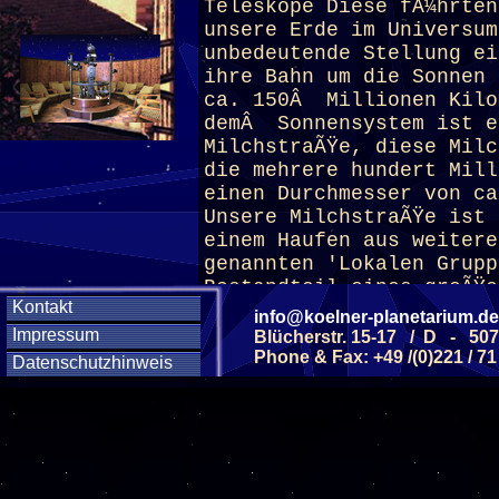
Teleskope Diese fÃ¼hrte
unsere Erde im Universum
unbedeutende Stellung ei
ihre Bahn um die Sonnen 
ca. 150Â Millionen Kilo
demÂ Sonnensystem ist e
MilchstraÃŸe, diese Milc
die mehrere hundert Mill
einen Durchmesser von ca
Unsere MilchstraÃŸe ist 
einem Haufen aus weitere
genannten 'Lokalen Grupp
Bestandteil eines groÃŸe
Kontakt
aus mehreren Galaxien-Ha
info@koelner-planetarium.de
Superhaufen gibt es im U
Impressum
Blücherstr. 15-17 / D - 50
Phone & Fax: +49 /(0)221 / 71
Datenschutzhinweis
(ab 12 J.)
Diese Veranstaltu