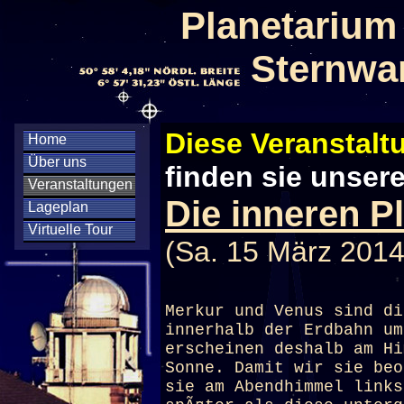
Planetarium
Sternwa
Diese Veranstaltu
Home
Über uns
finden sie unser
Veranstaltungen
Die inneren P
Lageplan
Virtuelle Tour
(Sa. 15 März 2014
Merkur und Venus sind di
innerhalb der Erdbahn um
erscheinen deshalb am Hi
Sonne. Damit wir sie beo
sie am Abendhimmel links