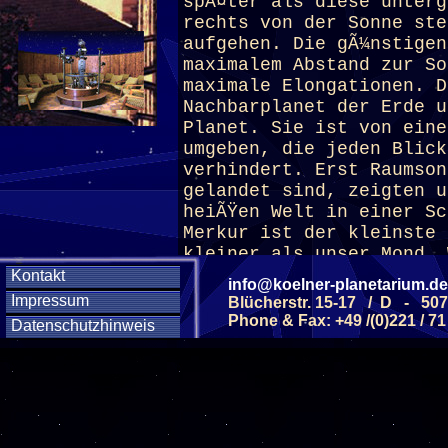
spÃ¤ter als diese unterg
rechts von der Sonne ste
aufgehen. Die gÃ¼nstigen
maximalem Abstand zur So
maximale Elongationen. D
Nachbarplanet der Erde u
Planet. Sie ist von eine
umgeben, die jeden Blick
verhindert. Erst Raumson
gelandet sind, zeigten u
heiÃŸen Welt in einer Sc
Merkur ist der kleinste 
kleiner als unser Mond. 
OberflÃ¤che von unzÃ¤hli
Kontakt
info@koelner-planetarium.de
Merkur hat keine Atmosph
Impressum
Blücherstr. 15-17 / D - 50
heiÃŸkalte, unwirtliche 
Phone & Fax: +49 /(0)221 / 71
Datenschutzhinweis
(ab 8 J.)
Diese Veranstaltu