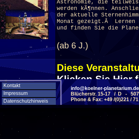
Astronomie, die teilweis
werden kÃ¶nnen. Anschli
der aktuelle Sternenhimm
Monat gezeigt.Â Lernen 
und finden Sie die Plane
(ab 6 J.)
Diese Veranstaltu
Klicken Sie Hier
f
Kontakt
info@koelner-planetarium.de
Impressum
Blücherstr. 15-17 / D - 50
Diese Veranstalt
Phone & Fax: +49 /(0)221 / 71
Datenschutzhinweis
Wochentag