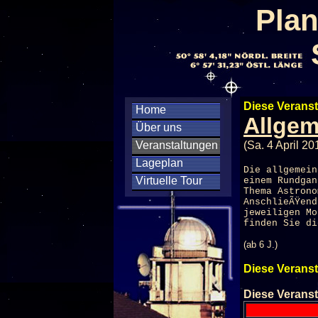
Plan
Diese Veranst
Home
Allgem
Über uns
Veranstaltungen
(Sa. 4 April 2
Lageplan
Die allgemein
Virtuelle Tour
einem Rundgan
Thema Astrono
AnschlieÃŸen
jeweiligen M
finden Sie di
(ab 6 J.)
Diese Veranst
Diese Veranst