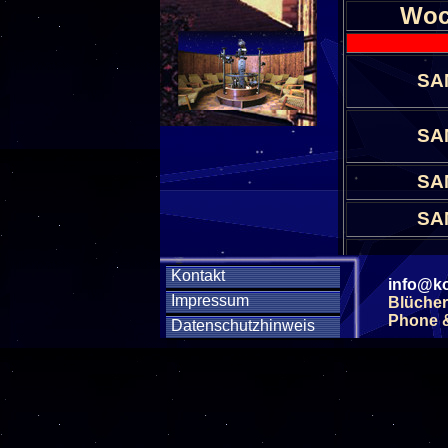
Woc
SA
SA
SA
SA
SA
Kontakt
info@ko
Impressum
Blücher
SA
Phone & 
Datenschutzhinweis
SA