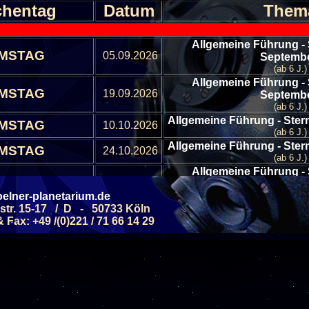
hentag
Datum
Them
Allgemeine Führung -
MSTAG
05.09.2026
Septemb
(ab 6 J.)
Allgemeine Führung -
MSTAG
19.09.2026
Septemb
(ab 6 J.)
Allgemeine Führung - Ste
MSTAG
10.10.2026
(ab 6 J.)
Allgemeine Führung - Ste
MSTAG
24.10.2026
(ab 6 J.)
Allgemeine Führung -
MSTAG
07.11.2026
Novemb
elner-planetarium.de
(ab 6 J.)
str. 15-17 / D - 50733 Köln
Allgemeine Führung -
MSTAG
21.11.2026
Fax: +49 /(0)221 / 71 66 14 29
Novemb
(ab 6 J.)
Allgemeine Führung -
MSTAG
05.12.2026
Dezemb
(ab 6 J.)
Alle Veranstaltungen
Alle Veranstaltungs B