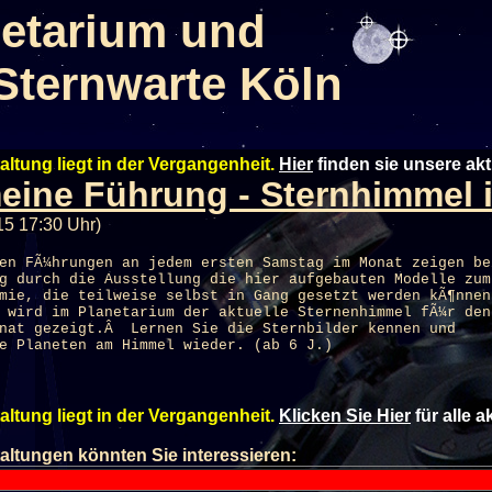
etarium und
Sternwarte Köln
altung liegt in der Vergangenheit.
Hier
finden sie unsere ak
eine Führung - Sternhimmel i
015 17:30 Uhr)
en FÃ¼hrungen an jedem ersten Samstag im Monat zeigen be
g durch die Ausstellung die hier aufgebauten Modelle zum
mie, die teilweise selbst in Gang gesetzt werden kÃ¶nnen
d wird im
Planetarium
der aktuelle Sternenhimmel fÃ¼r den
onat gezeigt.Â Lernen Sie die Sternbilder kennen und
e Planeten am Himmel wieder. (ab 6 J.)
altung liegt in der Vergangenheit.
Klicken Sie Hier
für alle 
altungen könnten Sie interessieren: