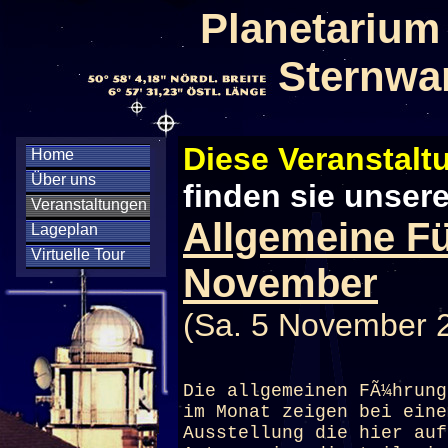
Planetarium
Sternwa
Diese Veranstaltu
Home
Über uns
finden sie unser
Veranstaltungen
Allgemeine F
Lageplan
Virtuelle Tour
November
(Sa. 5 November 
Die allgemeinen FÃ¼hrung
im Monat zeigen bei eine
Ausstellung die hier auf