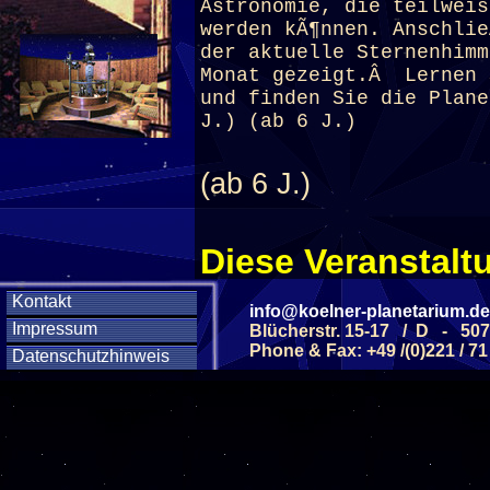
Astronomie, die teilweis
werden kÃ¶nnen. Anschli
der aktuelle Sternenhimm
Monat gezeigt.Â Lernen 
und finden Sie die Plane
J.) (ab 6 J.)
(ab 6 J.)
Diese Veranstaltu
Klicken Sie Hier
f
Kontakt
info@koelner-planetarium.de
Impressum
Blücherstr. 15-17 / D - 50
Phone & Fax: +49 /(0)221 / 71
Datenschutzhinweis
Diese Veranstalt
Wochentag