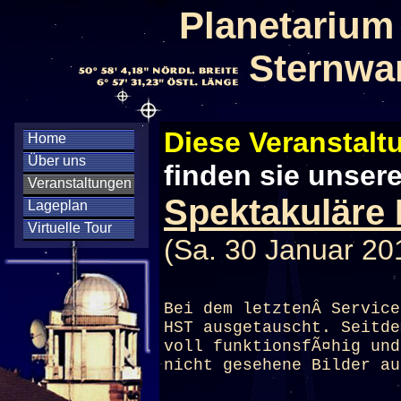
Planetarium
Sternwa
Diese Veranstaltu
Home
Über uns
finden sie unser
Veranstaltungen
Spektakuläre 
Lageplan
Virtuelle Tour
(Sa. 30 Januar 20
Bei dem letztenÂ Service
HST ausgetauscht. Seitde
voll funktionsfÃ¤hig und
nicht gesehene Bilder au