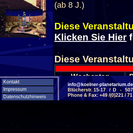
(ab 8 J.)
Diese Veranstaltu
Klicken Sie Hier
f
Diese Veranstalt
Wochentag
Kontakt
info@koelner-planetarium.de
Impressum
Blücherstr. 15-17 / D - 50
Phone & Fax: +49 /(0)221 / 71
SAMSTAG
05
Datenschutzhinweis
SAMSTAG
12
SAMSTAG
19