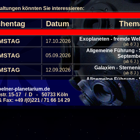
altungen könnten Sie interessieren:
hentag
Datum
Them
Exoplaneten - fremde We
MSTAG
17.10.2026
(ab 8 J.)
Allgemeine Führung - 
MSTAG
05.09.2026
Septemb
(ab 6 J.)
Galaxien - Sterneni
MSTAG
12.09.2026
(ab 8 J.)
Allgemeine Führung - 
MSTAG
19.09.2026
Septemb
elner-planetarium.de
(ab 6 J.)
str. 15-17 / D - 50733 Köln
Monde - kleine Traban
Fax: +49 /(0)221 / 71 66 14 29
MSTAG
26.09.2026
Sonnensy
(ab 6 J.)
Alle Veranstaltungen
Alle Veranstaltungs B