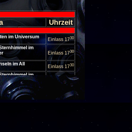
a
Uhrzeit
lten im Universum
30
Einlass 17
Sternhimmel im
30
er
Einlass 17
nseln im All
30
Einlass 17
Sternhimmel im
30
er
Einlass 17
ten in unserem
30
stem
Einlass 17
escheibungen