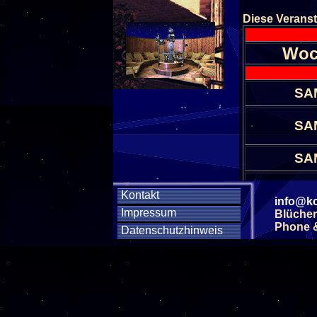
Diese Veranst
Woc
SA
SA
SA
SA
Kontakt
info@ko
Impressum
Blücher
Phone & 
SA
Datenschutzhinweis