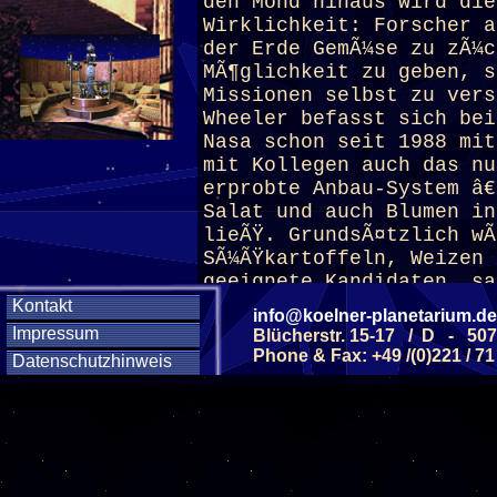
den Mond hinaus wird die
Wirklichkeit: Forscher a
der Erde GemÃ¼se zu zÃ¼c
MÃ¶glichkeit zu geben, s
Missionen selbst zu vers
Wheeler befasst sich bei
Nasa schon seit 1988 mit
mit Kollegen auch das nu
erprobte Anbau-System â€
Salat und auch Blumen in
lieÃŸ. GrundsÃ¤tzlich wÃ
SÃ¼ÃŸkartoffeln, Weizen 
geeignete Kandidaten, sa
Kohlenhydrate, Sojabohne
Kontakt
info@koelner-planetarium.de
â€žZusammen mit dem Sala
Impressum
Blücherstr. 15-17 / D - 50
recht gute ErnÃ¤hrung.â€
Phone & Fax: +49 /(0)221 / 71
Datenschutzhinweis
(ab 8 J.)
Diese Veranstaltu