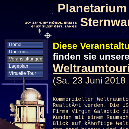
Planetarium
Sternwa
Diese Veranstaltu
Home
Über uns
finden sie unser
Veranstaltungen
Weltraumtouri
Lageplan
Virtuelle Tour
(Sa. 23 Juni 2018
Kommerzieller Weltraumto
RealitÃ¤t werden. Die US
Firma Virgin Galactic di
Kunden mit einem Raumsch
Blick auf kÃ¼nftige Welt