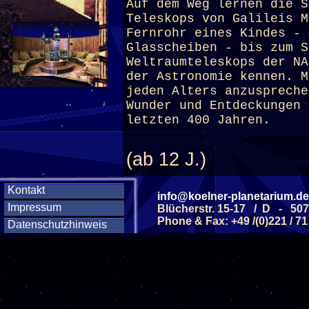
Auf dem Weg lernen die S
Teleskops von Galileis M
Fernrohr eines Kindes - 
Glasscheiben - bis zum S
Weltraumteleskops der NA
der Astronomie kennen. M
jeden Alters anzuspreche
Wunder und Entdeckungen 
letzten 400 Jahren.
(ab 12 J.)
Kontakt
info@koelner-planetarium.de
Diese Veranstaltu
Impressum
Blücherstr. 15-17 / D - 50
Phone & Fax: +49 /(0)221 / 71
Datenschutzhinweis
Klicken Sie Hier
f
Diese Veranstalt