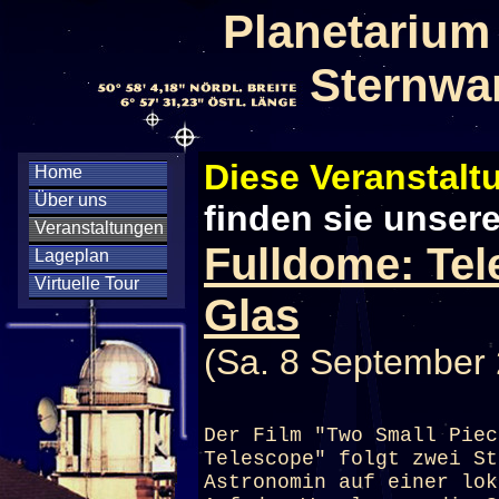
Planetarium
Sternwa
Diese Veranstaltu
Home
Über uns
finden sie unser
Veranstaltungen
Fulldome: Tel
Lageplan
Virtuelle Tour
Glas
(Sa. 8 September 
Der Film "Two Small Piec
Telescope" folgt zwei St
Astronomin auf einer lok