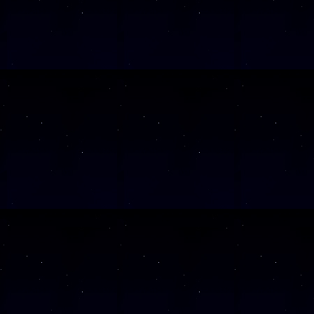
wesentlich kleiner ausfa
Anziehungskraft der Sonn
stark ist wie die des Mo
stabilisierenden Einflus
Erdachse würde unser Pla
ein Kreisel kurz vorm Um
geraten; seine Achse wür
herschwanken. Innerhalb 
Jahre würde sich die Nei
verändern. Unvermeidlich
Klimaveränderungen: Unte
würden pol- oder äquator
Sonne mehr zu- oder abge
Polen die Tropen und aus
werden – und dies weder 
allmählich. Auch wenn di
wir gehen der Frage gena
(ab 8 J.)