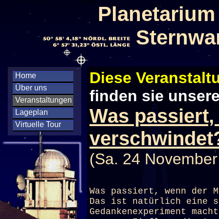
Planetarium
Sternwa
Diese Veranstaltu
Home
Über uns
finden sie unser
Veranstaltungen
Was passiert
Lageplan
Virtuelle Tour
verschwindet
(Sa. 24 November
Was passiert, wenn der M
Das ist natürlich eine s
Gedankenexperiment macht