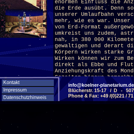
enormen Einfluss die Anz
die Erde ausübt. Denn so
unserer Umlaufbahn versc
mehr, wie es war. Unser 
von Erd-Format außergewö
umkreist uns zudem, astr
nah, in 380 000 Kilomete
gewaltigen und derart di
Körpern wirken starke Gr
Wirken können wir zum Be
direkt als Ebbe und Flut
Anziehungskraft des Mond
Gezeiten hinaus bemerkba
Kontakt
durch die schnelle Drehb
info@koelner-planetarium.de
direkten Linie zum Mond 
Impressum
Blücherstr. 15-17 / D - 50
damit als Teil der Erde 
Phone & Fax: +49 /(0)221 / 71
Datenschutzhinweis
wirkt die Schwerkraft de
greift an den Flutbergen
zurück, bis sich ein neu
einstellt. Dadurch wird 
allmählich abgebremst. G
würden die Wasserberge d