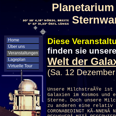
Planetarium
Sternwa
Diese Veranstaltu
Home
Über uns
finden sie unser
Veranstaltungen
Welt der Gala
Lageplan
Virtuelle Tour
(Sa. 12 Dezember
Unsere MilchstraÃŸe ist 
Galaxien im Kosmos und e
Sterne. Doch unsere Milc
zu anderen eine relativ 
CORONABEDINGT KÃ–NNENÂ N