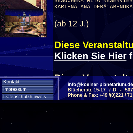
BESUCHERÂ MITÂ RESERVIER
KARTENÂ ANÂ DERÂ ABENDKA
(ab 12 J.)
Diese Veranstaltu
Klicken Sie Hier
f
Diese Veranstalt
Kontakt
info@koelner-planetarium.de
Impressum
Blücherstr. 15-17 / D - 50
Wochentag
Phone & Fax: +49 /(0)221 / 71
Datenschutzhinweis
SAMSTAG
1
SAMSTAG
0