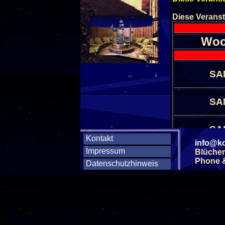
Diese Veranst
Woc
SA
SA
SA
Kontakt
info@ko
Impressum
Blücher
SA
Phone & 
Datenschutzhinweis
SA
SA
SA