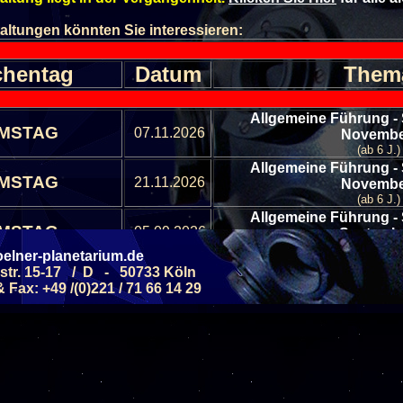
altungen könnten Sie interessieren:
hentag
Datum
Them
Allgemeine Führung -
MSTAG
07.11.2026
Novemb
(ab 6 J.)
Allgemeine Führung -
MSTAG
21.11.2026
Novemb
(ab 6 J.)
Allgemeine Führung -
MSTAG
05.09.2026
Septemb
(ab 6 J.)
elner-planetarium.de
Allgemeine Führung -
str. 15-17 / D - 50733 Köln
MSTAG
19.09.2026
Septemb
Fax: +49 /(0)221 / 71 66 14 29
(ab 6 J.)
Allgemeine Führung - Ste
MSTAG
10.10.2026
(ab 6 J.)
Allgemeine Führung - Ste
MSTAG
24.10.2026
(ab 6 J.)
Allgemeine Führung -
MSTAG
05.12.2026
Dezemb