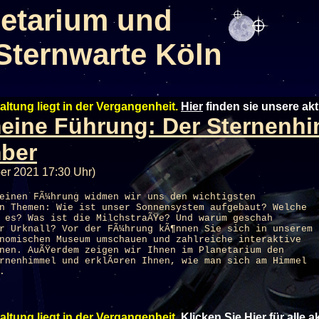
etarium und
Sternwarte Köln
altung liegt in der Vergangenheit.
Hier
finden sie unsere ak
eine Führung: Der Sternenh
ber
er 2021 17:30 Uhr)
einen FÃ¼hrung widmen wir uns den wichtigsten
n Themen: Wie ist unser Sonnensystem aufgebaut? Welche
 es? Was ist die MilchstraÃŸe? Und warum geschah
r Urknall? Vor der FÃ¼hrung kÃ¶nnen Sie sich in unserem
nomischen Museum umschauen und zahlreiche interaktive
enen. AuÃŸerdem zeigen wir Ihnen im
Planetarium
den
rnenhimmel und erklÃ¤ren Ihnen, wie man sich am Himmel
.
altung liegt in der Vergangenheit.
Klicken Sie Hier
für alle 