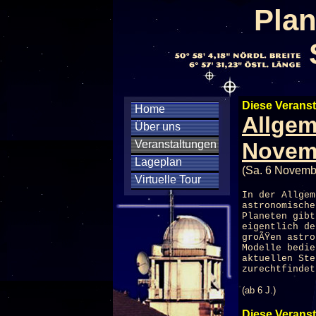
Plan
Diese Veranst
Home
Allgem
Über uns
Veranstaltungen
Novem
Lageplan
(Sa. 6 Novemb
Virtuelle Tour
In der Allgem
astronomische
Planeten gibt
eigentlich de
groÃŸen astro
Modelle bedi
aktuellen Ste
zurechtfindet
(ab 6 J.)
Diese Veranst