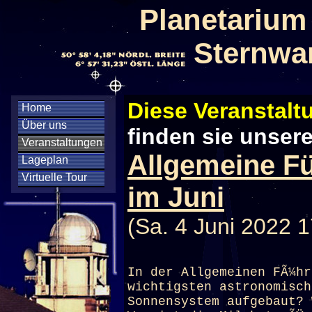
Planetarium
Sternwa
Diese Veranstaltu
Home
Über uns
finden sie unser
Veranstaltungen
Allgemeine F
Lageplan
Virtuelle Tour
im Juni
(Sa. 4 Juni 2022 1
In der Allgemeinen FÃ¼hr
wichtigsten astronomisch
Sonnensystem aufgebaut? 