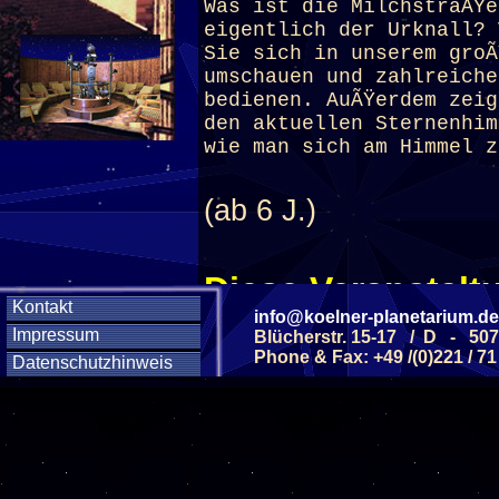
Was ist die MilchstraÃŸe
eigentlich der Urknall? 
Sie sich in unserem groÃ
umschauen und zahlreiche
bedienen. AuÃŸerdem zei
den aktuellen Sternenhim
wie man sich am Himmel z
(ab 6 J.)
Diese Veranstaltu
Kontakt
info@koelner-planetarium.de
Klicken Sie Hier
f
Impressum
Blücherstr. 15-17 / D - 50
Phone & Fax: +49 /(0)221 / 71
Datenschutzhinweis
Diese Veranstalt
Wochentag