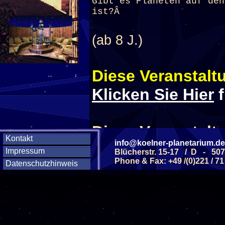
Gibt es Planeten auf den
ist?Â
(ab 8 J.)
Diese Veranstaltu
Klicken Sie Hier
f
Diese Veranstalt
Kontakt
info@koelner-planetarium.de
Impressum
Blücherstr. 15-17 / D - 50
Wochentag
Phone & Fax: +49 /(0)221 / 71
Datenschutzhinweis
SAMSTAG
17
SAMSTAG
26