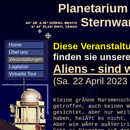
Planetarium
Sternwa
Diese Veranstaltu
Home
Über uns
finden sie unser
Veranstaltungen
Aliens - sind 
Lageplan
Virtuelle Tour
(Sa. 22 April 2023
Kleine grÃ¼ne Marsmensch
getroffen, auch keinen W
gesichtet, aber nur weil
haben, heiÃŸt es nicht, 
Aber wie wÃ¤re auÃŸeriri