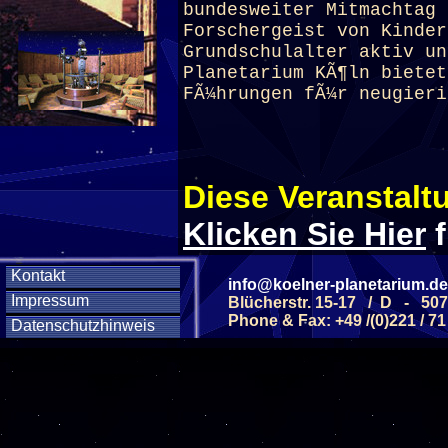
bundesweiter Mitmachtag 
Forschergeist von Kinder
Grundschulalter aktiv un
Planetarium
KÃ¶ln bietet
FÃ¼hrungen fÃ¼r neugieri
Diese Veranstaltu
Klicken Sie Hier
f
Kontakt
info@koelner-planetarium.de
Diese Veranstalt
Impressum
Blücherstr. 15-17 / D - 50
Phone & Fax: +49 /(0)221 / 71
Datenschutzhinweis
Wochentag
SAMSTAG
31