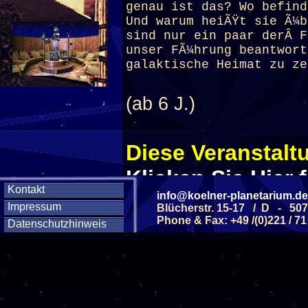
genau ist das? Wo befind
Und warum heiÃŸt sie Ã¼b
sind nur ein paar derÂ F
unser FÃ¼hrung beantwort
galaktische Heimat zu ze
(ab 6 J.)
Diese Veranstaltu
Klicken Sie Hier
f
Kontakt
info@koelner-planetarium.de
Impressum
Blücherstr. 15-17 / D - 50
Phone & Fax: +49 /(0)221 / 71
Diese Veranstalt
Datenschutzhinweis
Wochentag
SAMSTAG
12