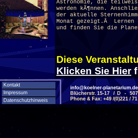
Astronomie, die teilweis
werden kÃ¶nnen. Anschli
der aktuelle Sternenhimm
Monat gezeigt.Â Lernen 
und finden Sie die Plane
Diese Veranstaltu
Klicken Sie Hier
f
Kontakt
info@koelner-planetarium.de
Diese Veranstalt
Impressum
Blücherstr. 15-17 / D - 50
Phone & Fax: +49 /(0)221 / 71
Datenschutzhinweis
Wochentag
SAMSTAG
0