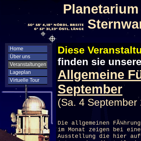
Planetarium
Sternwa
Diese Veranstaltu
Home
Über uns
finden sie unser
Veranstaltungen
Allgemeine F
Lageplan
Virtuelle Tour
September
(Sa. 4 September 
Die allgemeinen FÃ¼hrung
im Monat zeigen bei eine
Ausstellung die hier auf