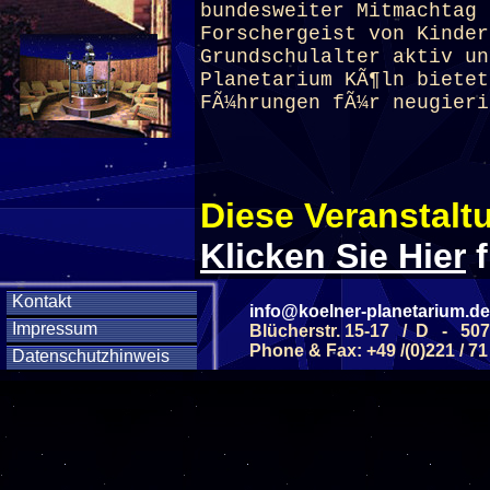
bundesweiter Mitmachtag 
Forschergeist von Kinder
Grundschulalter aktiv un
Planetarium
KÃ¶ln bietet
FÃ¼hrungen fÃ¼r neugieri
Diese Veranstaltu
Klicken Sie Hier
f
Kontakt
info@koelner-planetarium.de
Diese Veranstalt
Impressum
Blücherstr. 15-17 / D - 50
Phone & Fax: +49 /(0)221 / 71
Datenschutzhinweis
Wochentag
SAMSTAG
31