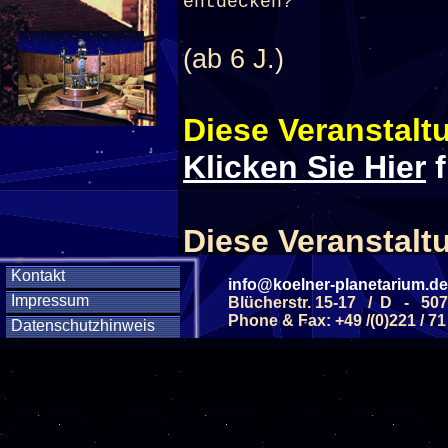
entdecken?
(ab 6 J.)
Diese Veranstaltu
Klicken Sie Hier
f
Diese Veranstalt
Kontakt
info@koelner-planetarium.de
Wochentag
Impressum
Blücherstr. 15-17 / D - 50
Phone & Fax: +49 /(0)221 / 71
Datenschutzhinweis
SAMSTAG
12
SAMSTAG
26