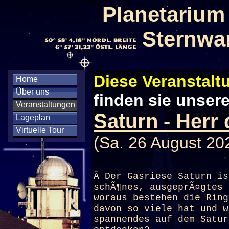
Planetarium
Sternwa
Diese Veranstaltu
Home
Über uns
finden sie unser
Veranstaltungen
Saturn - Herr
Lageplan
Virtuelle Tour
(Sa. 26 August 20
Â Der Gasriese Saturn is
schÃ¶nes, ausgeprÃ¤gtes 
woraus bestehen die Ring
davon so viele hat und w
spannendes auf dem Satur