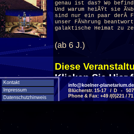
genau ist das? Wo befind
Und warum heiÃŸt sie Ã¼b
sind nur ein paar derÂ F
unser FÃ¼hrung beantwort
galaktische Heimat zu ze
(ab 6 J.)
Diese Veranstaltu
Klicken Sie Hier
f
Kontakt
info@koelner-planetarium.de
Impressum
Blücherstr. 15-17 / D - 50
Phone & Fax: +49 /(0)221 / 71
Diese Veranstalt
Datenschutzhinweis
Wochentag
SAMSTAG
12