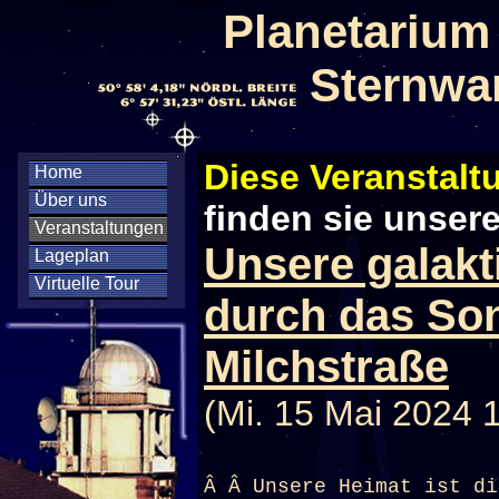
Planetarium
Sternwa
Diese Veranstaltu
Home
Über uns
finden sie unser
Veranstaltungen
Unsere galakt
Lageplan
Virtuelle Tour
durch das So
Milchstraße
(Mi. 15 Mai 2024 
Â Â Unsere Heimat ist di