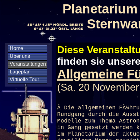
Planetarium
Sternwa
Diese Veranstaltu
Home
Über uns
finden sie unser
Veranstaltungen
Allgemeine F
Lageplan
Virtuelle Tour
(Sa. 20 November
Â Die allgemeinen FÃ¼hru
Rundgang durch die Ausst
Modelle zum Thema Astron
in Gang gesetzt werden k
im
Planetarium
der aktue