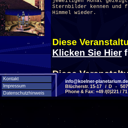
jeweiligen Monat gezeig
Sternbilder kennen und f
Himmel wieder.
Diese Veranstaltu
Klicken Sie Hier
f
Diese Veranstalt
Kontakt
info@koelner-planetarium.de
Impressum
Blücherstr. 15-17 / D - 50
Wochentag
Phone & Fax: +49 /(0)221 / 71
Datenschutzhinweis
SAMSTAG
0
SAMSTAG
1