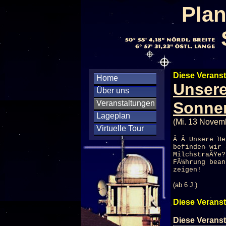
Plan
Diese Veranst
Home
Unsere
Über uns
Veranstaltungen
Sonnen
Lageplan
(Mi. 13 Novem
Virtuelle Tour
Â Â Unsere He
befinden wir 
MilchstraÃŸe?
FÃ¼hrung bean
zeigen!
(ab 6 J.)
Diese Veranst
Diese Veranst