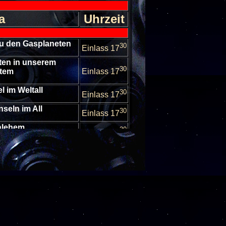
a
Uhrzeit
 zu den Gasplaneten
30
Einlass 17
ten in unserem
30
stem
Einlass 17
l im Weltall
30
Einlass 17
nseln im All
30
Einlass 17
thlehem
30
Einlass 17
Sternhimmel im
30
er
Einlass 17
Sternhimmel im
30
er
Einlass 17
nhimmel im Oktober
30
Einlass 17
nhimmel im Oktober
30
Einlass 17