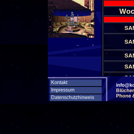
Woc
SA
SA
SA
SA
SA
Kontakt
info@ko
Impressum
Blücher
SA
Phone & 
Datenschutzhinweis
SA
SA
SA