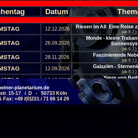
hentag
Datum
Them
Riesen im All: Eine Reise
MSTAG
12.12.2026
(ab 8 J.)
Monde - kleine Traban
MSTAG
26.09.2026
Sonnensy
(ab 6 J.)
Faszinierende Nebe
MSTAG
28.11.2026
(ab 8 J.)
Galaxien - Sterneni
MSTAG
12.09.2026
(ab 8 J.)
Stern von Be
MSTAG
19.12.2026
(ab 8 J.)
elner-planetarium.de
Allgemeine Führung - 
str. 15-17 / D - 50733 Köln
MSTAG
05.09.2026
Septemb
Fax: +49 /(0)221 / 71 66 14 29
(ab 6 J.)
Allgemeine Führung - 
MSTAG
19.09.2026
Septemb
(ab 6 J.)
Allgemeine Führung - Ster
MSTAG
10.10.2026
(ab 6 J.)
Allgemeine Führung - Ster
MSTAG
24.10.2026