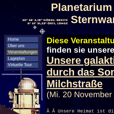
Planetarium
Sternwa
Diese Veranstaltu
Home
Über uns
finden sie unser
Veranstaltungen
Unsere galakt
Lageplan
Virtuelle Tour
durch das So
Milchstraße
(Mi. 20 November
Â Â Unsere Heimat ist di