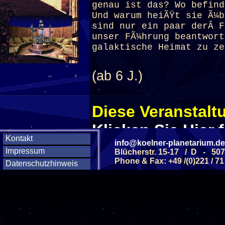
genau ist das? Wo befind
Und warum heiÃŸt sie Ã¼b
sind nur ein paar derÂ F
unser FÃ¼hrung beantwort
galaktische Heimat zu ze
(ab 6 J.)
Diese Veranstaltu
Klicken Sie Hier
f
Kontakt
info@koelner-planetarium.de
Impressum
Blücherstr. 15-17 / D - 50
Phone & Fax: +49 /(0)221 / 71
Diese Veranstalt
Datenschutzhinweis
Wochentag
SAMSTAG
12