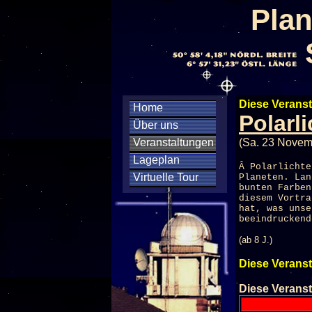
Plan
Diese Veranst
Home
Polarl
Über uns
Veranstaltungen
(Sa. 23 Novem
Lageplan
Â Polarlichte
Virtuelle Tour
Planeten. Lan
bunten Farben
diesem Vortra
hat, was unse
beeindruckend
(ab 8 J.)
Diese Veranst
Diese Veranst