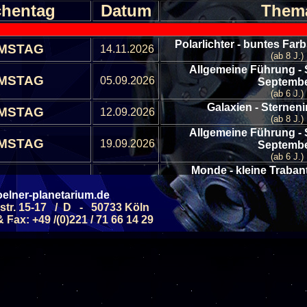
hentag
Datum
Them
Polarlichter - buntes Far
MSTAG
14.11.2026
(ab 8 J.)
Allgemeine Führung - 
MSTAG
05.09.2026
Septemb
(ab 6 J.)
Galaxien - Sterneni
MSTAG
12.09.2026
(ab 8 J.)
Allgemeine Führung - 
MSTAG
19.09.2026
Septemb
(ab 6 J.)
Monde - kleine Traban
MSTAG
26.09.2026
Sonnensy
elner-planetarium.de
(ab 6 J.)
str. 15-17 / D - 50733 Köln
Fax: +49 /(0)221 / 71 66 14 29
Alle Veranstaltungen
Alle Veranstaltungs B