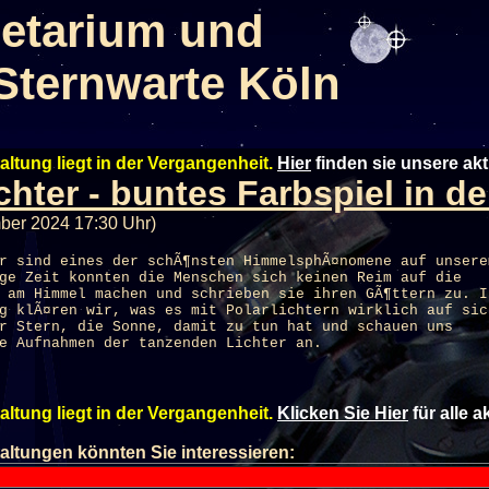
etarium und
Sternwarte Köln
altung liegt in der Vergangenheit.
Hier
finden sie unsere ak
ichter - buntes Farbspiel in d
ber 2024 17:30 Uhr)
r sind eines der schÃ¶nsten HimmelsphÃ¤nomene auf unsere
ge Zeit konnten die Menschen sich keinen Reim auf die
 am Himmel machen und schrieben sie ihren GÃ¶ttern zu. I
g klÃ¤ren wir, was es mit Polarlichtern wirklich auf sic
r Stern, die Sonne, damit zu tun hat und schauen uns
e Aufnahmen der tanzenden Lichter an.
altung liegt in der Vergangenheit.
Klicken Sie Hier
für alle 
altungen könnten Sie interessieren: