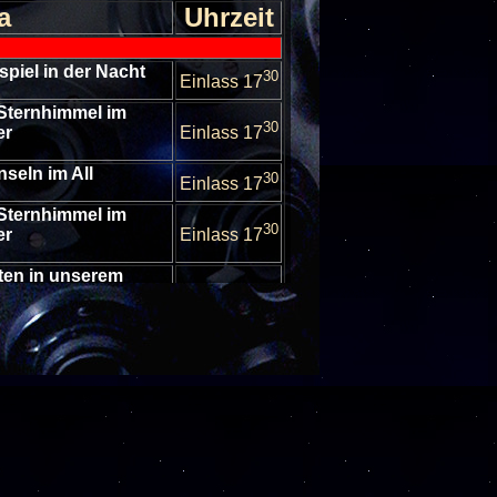
a
Uhrzeit
bspiel in der Nacht
30
Einlass 17
Sternhimmel im
30
er
Einlass 17
nseln im All
30
Einlass 17
Sternhimmel im
30
er
Einlass 17
ten in unserem
30
stem
Einlass 17
escheibungen