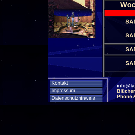
Woc
SA
SA
SA
SA
SA
Kontakt
info@ko
Impressum
Blücher
Phone & 
Datenschutzhinweis