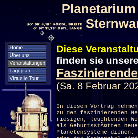
Planetarium
Sternwa
Diese Veranstaltu
Home
Über uns
finden sie unser
Veranstaltungen
Faszinierende
Lageplan
Virtuelle Tour
(Sa. 8 Februar 20
In diesem Vortrag nehmen
zu den faszinierenden Ne
riesigen, leuchtenden Wo
als GeburtsstÃ¤tten neue
Planetensysteme dienen. 