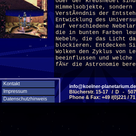
oder der Krebsnebel sind
Himmelsobjekte, sondern 
VerstÃ¤ndnis der Entsteh
Entwicklung des Universu
auf verschiedene Nebelar
die in bunten Farben leu
Nebeln, die das Licht da
blockieren. Entdecken Si
Wolken den Zyklus von Le
beeinflussen und welche 
fÃ¼r die Astronomie bere
(ab 8 J.)
Kontakt
info@koelner-planetarium.de
Impressum
Blücherstr. 15-17 / D - 50
Phone & Fax: +49 /(0)221 / 71
Datenschutzhinweis
Diese Veranstaltu
Klicken Sie Hier
f