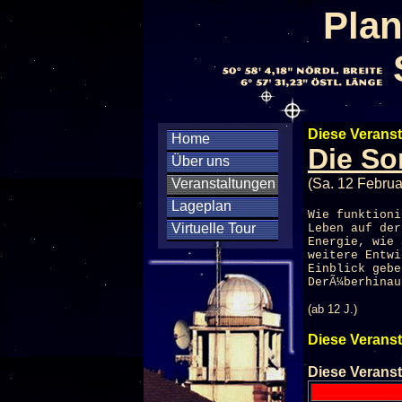
Plan
Diese Veranst
Home
Die So
Über uns
Veranstaltungen
(Sa. 12 Februa
Lageplan
Wie funktioni
Virtuelle Tour
Leben auf der
Energie, wie 
weitere Entwi
Einblick gebe
DerÃ¼berhinau
(ab 12 J.)
Diese Veranst
Diese Veranst