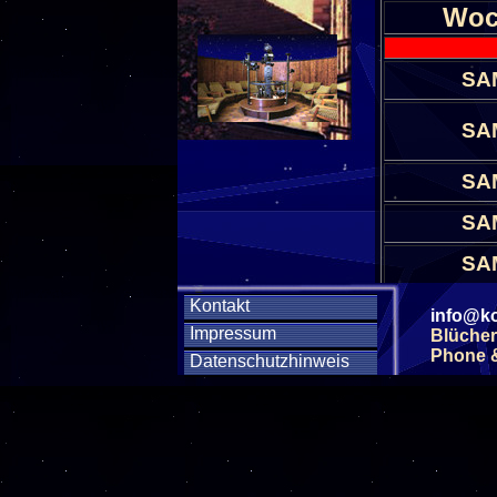
Woc
SA
SA
SA
SA
SA
Kontakt
SA
info@ko
Impressum
Blücher
Phone & 
Datenschutzhinweis
SA
SA
SA