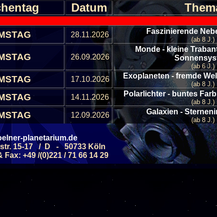
hentag
Datum
Them
Faszinierende Nebe
MSTAG
28.11.2026
(ab 8 J.)
Monde - kleine Traban
MSTAG
26.09.2026
Sonnensy
(ab 6 J.)
Exoplaneten - fremde We
MSTAG
17.10.2026
(ab 8 J.)
Polarlichter - buntes Far
MSTAG
14.11.2026
(ab 8 J.)
Galaxien - Sterneni
MSTAG
12.09.2026
(ab 8 J.)
Allgemeine Führung - 
MSTAG
05.09.2026
elner-planetarium.de
Septemb
str. 15-17 / D - 50733 Köln
(ab 6 J.)
Fax: +49 /(0)221 / 71 66 14 29
Allgemeine Führung - 
MSTAG
19.09.2026
Septemb
(ab 6 J.)
Allgemeine Führung - Ster
MSTAG
10.10.2026
(ab 6 J.)
Allgemeine Führung - Ster
MSTAG
24.10.2026
(ab 6 J.)