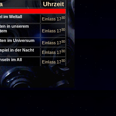
a
Uhrzeit
l im Weltall
30
Einlass 17
ten in unserem
30
stem
Einlass 17
lten im Universum
30
Einlass 17
bspiel in der Nacht
30
Einlass 17
nseln im All
30
Einlass 17
Sternhimmel im
30
er
Einlass 17
Sternhimmel im
30
er
Einlass 17
nhimmel im Oktober
30
Einlass 17
nhimmel im Oktober
30
Einlass 17